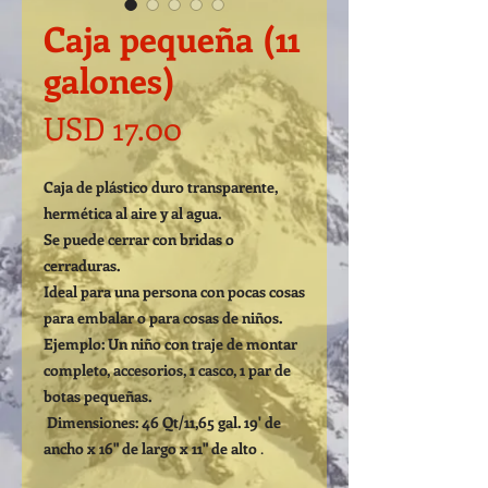
Caja pequeña (11
galones)
Precio
USD 17.00
Caja de plástico duro transparente,
hermética al aire y al agua.
Se puede cerrar con bridas o
cerraduras.
Ideal para una persona con pocas cosas
para embalar o para cosas de niños.
Ejemplo: Un niño con traje de montar
completo, accesorios, 1 casco, 1 par de
botas pequeñas.
Dimensiones: 46 Qt/11,65 gal. 19' de
ancho x 16" de largo x 11" de alto
.