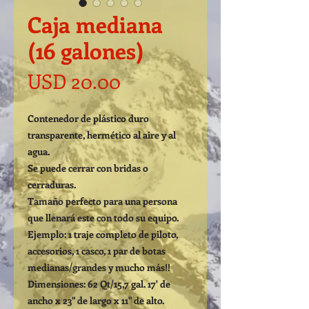
Caja mediana
(16 galones)
Precio
USD 20.00
Contenedor de plástico duro
transparente, hermético al aire y al
agua.
Se puede cerrar con bridas o
cerraduras.
Tamaño perfecto para una persona
que llenará este con todo su equipo.
Ejemplo: 1 traje completo de piloto,
accesorios, 1 casco, 1 par de botas
medianas/grandes y mucho más!!
Dimensiones: 62 Qt/15,7 gal. 17' de
ancho x 23" de largo x 11" de alto.